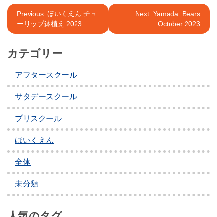
投
Previous:
ほいくえん チュ
Next:
Yamada: Bears
ーリップ鉢植え 2023
October 2023
稿
ナ
カテゴリー
ビ
アフタースクール
ゲ
ー
サタデースクール
シ
プリスクール
ョ
ほいくえん
ン
全体
未分類
人気のタグ