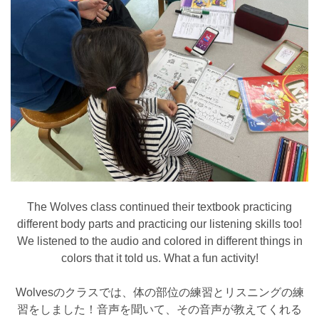
The Wolves class continued their textbook practicing
different body parts and practicing our listening skills too!
We listened to the audio and colored in different things in
colors that it told us. What a fun activity!
Wolvesのクラスでは、体の部位の練習とリスニングの練
習をしました！音声を聞いて、その音声が教えてくれる