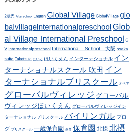
Global Village
glo
GlobalVillage
2歳児
English
Afterschool
Glob
balvillageinternationalpreschool
al Village International Preschool
G
International School 大阪
internationalpreschool
osaka
V
イン
ほいくえん
インターナショナル
suita
Takatsuki
ほいく
イン
ターナショナルスクール 吹田
ターナショナルプリスクール
オペア
グローバルヴィレッジ
グローバル
ヴィレッジほいくえん
グローバルヴィレッジイン
バイリンガル
ブロ
ターナショナルプリスクール
北摂
保育園
一歳保育園
北摂
グ
プリスクール
保育