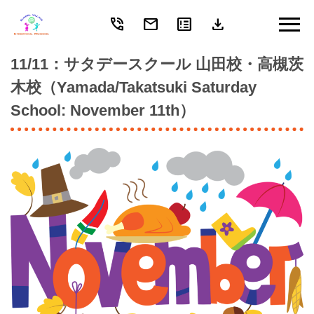
phone_in_talk
mail
breaking_news
download
Skip
to
content
11/11：サタデースクール 山田校・高槻茨
木校（Yamada/Takatsuki Saturday
School: November 11th）