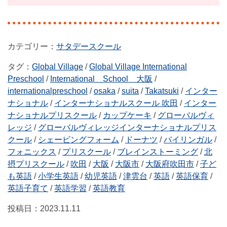
サタデースクール
タグ：
Global Village
/
Global Village International
Preschool
/
International School 大阪
/
internationalpreschool
/
osaka
/
suita
/
Takatsuki
/
インター
ナショナル
/
インターナショナルスクール 吹田
/
インター
ナショナルプリスクール
/
カップケーキ
/
グローバルヴィ
レッジ
/
グローバルヴィレッジインターナショナルプリス
クール
/
シェービングフォーム
/
ドーナツ
/
バイリンガル
/
フォニックス
/
プリスクール
/
ブレインストーミング
/
北
摂プリスクール
/
吹田
/
大阪
/
大阪市
/
大阪府吹田市
/
子ど
も英語
/
小学生英語
/
幼児英語
/
津雲台
/
英語
/
英語保育
/
英語子育て
/
英語学習
/
英語教育
投稿日：
2023.11.11