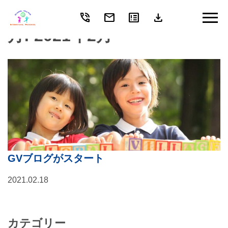
phone_in_talk
mail
breaking_news
download
Skip
to
月:
2021年2月
content
GVブログがスタート
2021.02.18
カテゴリー