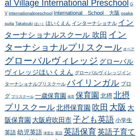
al Village International Preschool
G
International School 大阪
internationalpreschool
osaka
V
イン
ほいくえん
インターナショナル
suita
Takatsuki
ほいく
イン
ターナショナルスクール 吹田
ターナショナルプリスクール
オペア
グローバルヴィレッジ
グローバル
ヴィレッジほいくえん
グローバルヴィレッジイン
バイリンガル
ブロ
ターナショナルプリスクール
北摂
保育園
一歳保育園
北摂
グ
プリスクール
保育
プリスクール
吹田
大阪
北摂保育園
大
子ども英語
阪保育園
大阪府吹田市
小学生
英語保育
英語子育て
幼児英語
英語
英語
津雲台