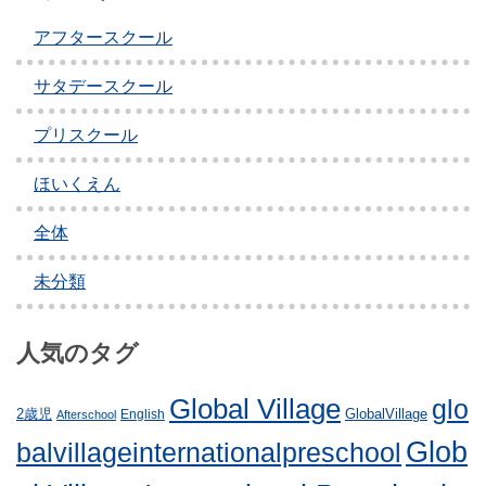
アフタースクール
サタデースクール
プリスクール
ほいくえん
全体
未分類
人気のタグ
Global Village
glo
GlobalVillage
2歳児
English
Afterschool
Glob
balvillageinternationalpreschool