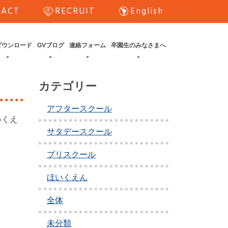
handshake
south_america
TACT
RECRUIT
English
ダウンロード
GVブログ
連絡フォーム
卒園生のみなさまへ
カテゴリー
アフタースクール
いくえ
サタデースクール
プリスクール
ほいくえん
全体
未分類