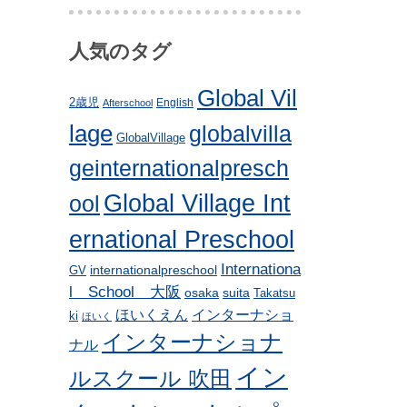
人気のタグ
Global Vil
2歳児
English
Afterschool
lage
globalvilla
GlobalVillage
geinternationalpresch
Global Village Int
ool
ernational Preschool
Internationa
internationalpreschool
GV
l School 大阪
osaka
suita
Takatsu
ほいくえん
インターナショ
ki
ほいく
インターナショナ
ナル
イン
ルスクール 吹田