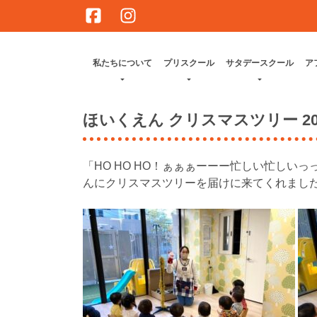
Skip
to
content
私たちについて
プリスクール
サタデースクール
ア
ほいくえん クリスマスツリー 20
「HO HO HO！ぁぁぁーーー忙しい忙しい
んにクリスマスツリーを届けに来てくれまし