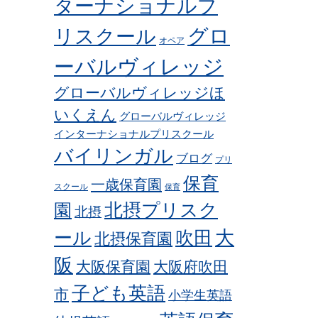
ターナショナルプ
グロ
リスクール
オペア
ーバルヴィレッジ
グローバルヴィレッジほ
いくえん
グローバルヴィレッジ
インターナショナルプリスクール
バイリンガル
ブログ
プリ
保育
一歳保育園
スクール
保育
北摂プリスク
園
北摂
ール
吹田
大
北摂保育園
阪
大阪保育園
大阪府吹田
子ども英語
市
小学生英語