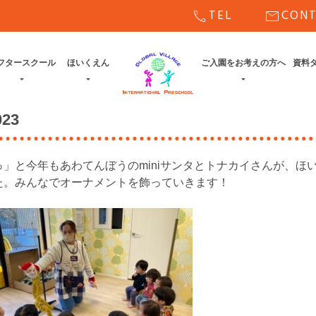
call
mail
TEL
CON
フタースクール
ほいくえん
ご入園をお考えの方へ
資料
23
っっ」と今年もあわてんぼうのminiサンタとトナカイさんが、ほ
た。みんなでオーナメントを飾っていきます！