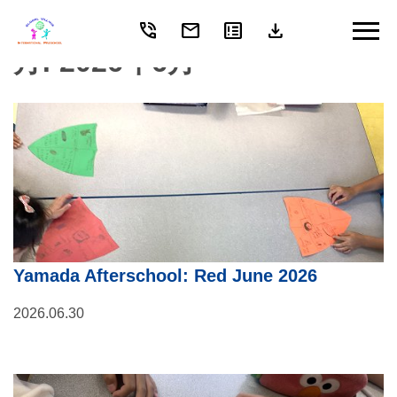
phone_in_talk
mail
breaking_news
download
Skip
to
月:
2026年6月
content
Yamada Afterschool: Red June 2026
2026.06.30