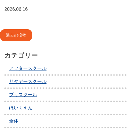
2026.06.16
投
過去の投稿
稿
ナ
カテゴリー
ビ
アフタースクール
ゲ
サタデースクール
ー
プリスクール
シ
ョ
ほいくえん
ン
全体