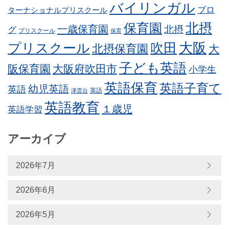
バイリンガル
ブロ
ターナショナルプリスクール
北摂
保育園
一歳保育園
北摂
グ
プリスクール
保育
プリスクール
吹田
大阪
北摂保育園
大
子ども英語
阪保育園
大阪府吹田市
小学生
英語保育
英語子育て
幼児英語
英語
英語
津雲台
英語教育
１歳児
英語学習
アーカイブ
2026年7月
2026年6月
2026年5月