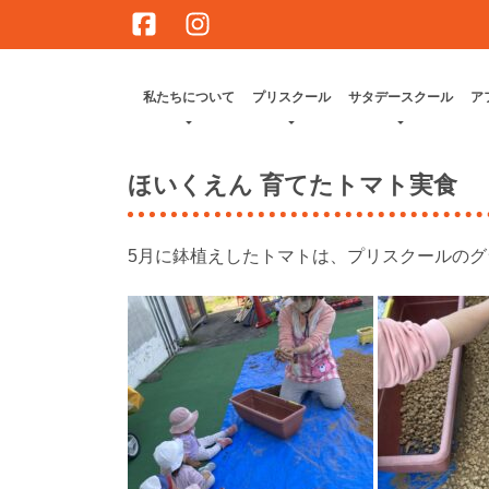
Skip
to
content
私たちについて
プリスクール
サタデースクール
ア
ほいくえん 育てたトマト実食
5月に鉢植えしたトマトは、プリスクールの