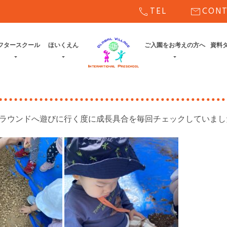
call
mail
TEL
CON
フタースクール
ほいくえん
ご入園をお考えの方へ
資料
グラウンドへ遊びに行く度に成長具合を毎回チェックしていまし