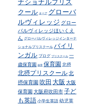
ナショナルプリス
グローバ
クール
オペア
ルヴィレッジ
グロー
バルヴィレッジほいくえ
ん
グローバルヴィレッジインターナ
バイリ
ショナルプリスクール
ンガル
一
ブログ
プリスクール
保育園
歳保育園
北摂
保育
北摂プリスクール
北
吹田
大阪
摂保育園
大阪
子ど
保育園
大阪府吹田市
も英語
幼児英
小学生英語