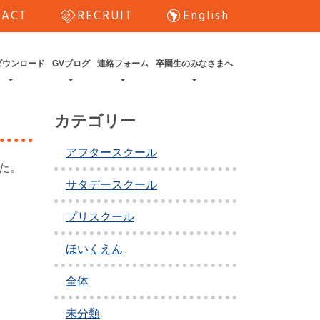
handshake
south_america
TACT
RECRUIT
English
ダウンロード
GVブログ
連絡フォーム
卒園生のみなさまへ
カテゴリー
アフタースクール
た。
サタデースクール
プリスクール
ほいくえん
全体
未分類