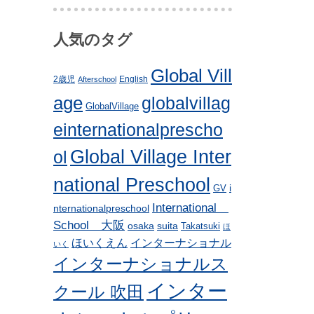
人気のタグ
Global Vill
2歳児
English
Afterschool
age
globalvillag
GlobalVillage
einternationalprescho
Global Village Inter
ol
national Preschool
i
GV
International
nternationalpreschool
School 大阪
osaka
suita
Takatsuki
ほ
ほいくえん
インターナショナル
いく
インターナショナルス
インター
クール 吹田