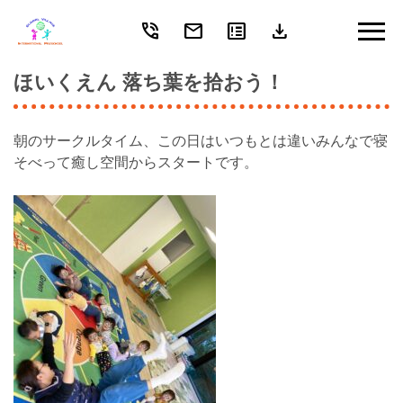
phone_in_talk
mail
breaking_news
download
Skip
to
content
ほいくえん 落ち葉を拾おう！
朝のサークルタイム、この日はいつもとは違いみんなで寝
そべって癒し空間からスタートです。