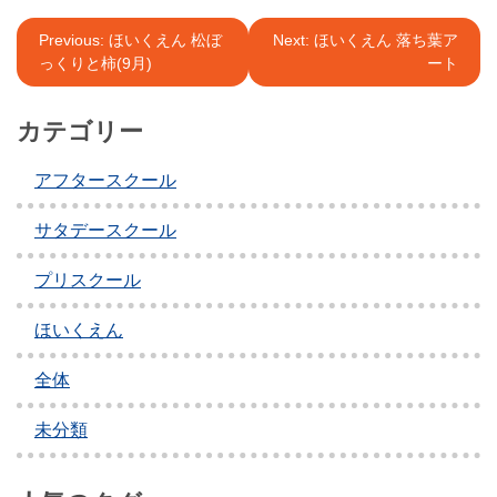
投
Previous:
ほいくえん 松ぼ
Next:
ほいくえん 落ち葉ア
っくりと柿(9月)
ート
稿
ナ
カテゴリー
ビ
アフタースクール
ゲ
ー
サタデースクール
シ
プリスクール
ョ
ほいくえん
ン
全体
未分類