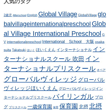
人気のタグ
Global Village
glo
GlobalVillage
2歳児
English
Afterschool
Glob
balvillageinternationalpreschool
al Village International Preschool
G
International School 大阪
internationalpreschool
osaka
V
イン
ほいくえん
インターナショナル
suita
Takatsuki
ほいく
イン
ターナショナルスクール 吹田
ターナショナルプリスクール
オペア
グローバルヴィレッジ
グローバル
ヴィレッジほいくえん
グローバルヴィレッジイン
バイリンガル
ブロ
ターナショナルプリスクール
北摂
保育園
一歳保育園
北摂
グ
プリスクール
保育