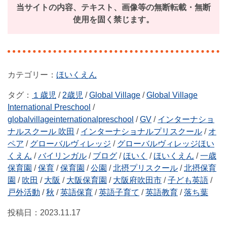
当サイトの内容、テキスト、画像等の無断転載・無断
使用を固く禁じます。
ほいくえん
タグ：
１歳児
/
2歳児
/
Global Village
/
Global Village
International Preschool
/
globalvillageinternationalpreschool
/
GV
/
インターナショ
ナルスクール 吹田
/
インターナショナルプリスクール
/
オ
ペア
/
グローバルヴィレッジ
/
グローバルヴィレッジほい
くえん
/
バイリンガル
/
ブログ
/
ほいく
/
ほいくえん
/
一歳
保育園
/
保育
/
保育園
/
公園
/
北摂プリスクール
/
北摂保育
園
/
吹田
/
大阪
/
大阪保育園
/
大阪府吹田市
/
子ども英語
/
戸外活動
/
秋
/
英語保育
/
英語子育て
/
英語教育
/
落ち葉
投稿日：
2023.11.17