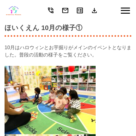
phone_in_talk
mail
breaking_news
download
Skip
to
content
ほいくえん 10月の様子①
10月はハロウィンとお芋掘りがメインのイベントとなりま
した。普段の活動の様子をご覧ください。