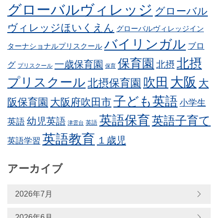
グローバルヴィレッジ
グローバル
ヴィレッジほいくえん
グローバルヴィレッジイン
バイリンガル
ブロ
ターナショナルプリスクール
北摂
保育園
一歳保育園
北摂
グ
プリスクール
保育
プリスクール
吹田
大阪
北摂保育園
大
子ども英語
阪保育園
大阪府吹田市
小学生
英語保育
英語子育て
幼児英語
英語
英語
津雲台
英語教育
１歳児
英語学習
アーカイブ
2026年7月
2026年6月