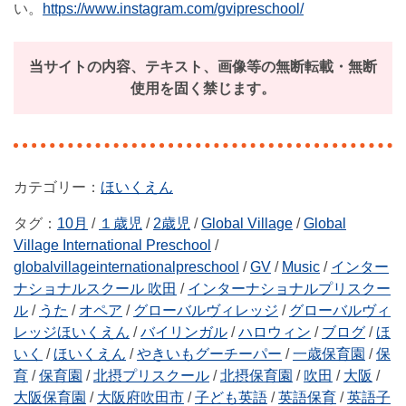
い。
https://www.instagram.com/gvipreschool/
当サイトの内容、テキスト、画像等の無断転載・無断
使用を固く禁じます。
ほいくえん
タグ：
10月
/
１歳児
/
2歳児
/
Global Village
/
Global
Village International Preschool
/
globalvillageinternationalpreschool
/
GV
/
Music
/
インター
ナショナルスクール 吹田
/
インターナショナルプリスクー
ル
/
うた
/
オペア
/
グローバルヴィレッジ
/
グローバルヴィ
レッジほいくえん
/
バイリンガル
/
ハロウィン
/
ブログ
/
ほ
いく
/
ほいくえん
/
やきいもグーチーパー
/
一歳保育園
/
保
育
/
保育園
/
北摂プリスクール
/
北摂保育園
/
吹田
/
大阪
/
大阪保育園
/
大阪府吹田市
/
子ども英語
/
英語保育
/
英語子