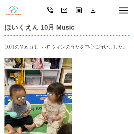
phone_in_talk
mail
breaking_news
download
Skip
to
content
ほいくえん 10月 Music
10月のMusicは、ハロウィンのうたを中心に行いました。