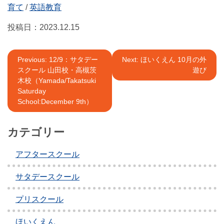
育て
/
英語教育
投稿日：
2023.12.15
投
Previous:
12/9：サタデー
Next:
ほいくえん 10月の外
スクール 山田校・高槻茨
遊び
稿
木校（Yamada/Takatsuki
ナ
Saturday
School:December 9th）
ビ
ゲ
カテゴリー
ー
アフタースクール
シ
サタデースクール
ョ
ン
プリスクール
ほいくえん