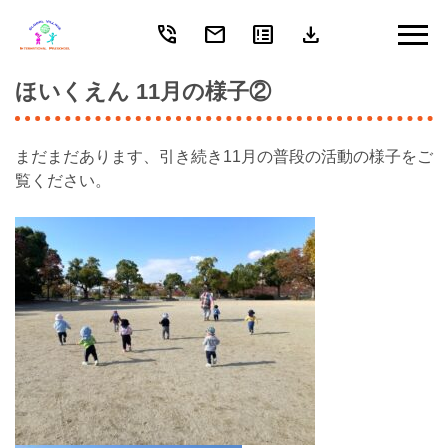
phone_in_talk
mail
breaking_news
download
Skip
to
content
ほいくえん 11月の様子②
まだまだあります、引き続き11月の普段の活動の様子をご
覧ください。