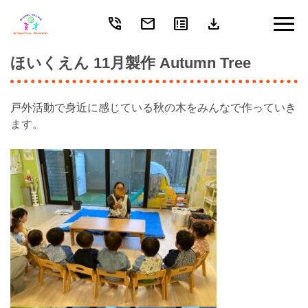
phone_in_talk
mail
breaking_news
download
Skip
to
content
ほいくえん 11月製作 Autumn Tree
戸外活動で身近に感じている秋の木をみんなで作っていき
ます。