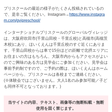
プリスクールの最近の様子がたくさん投稿されているの
で、是非ご覧ください。Instagram→
https://www.instagra
m.com/gvipreschool/
インターナショナルプリスクールのグローバルヴィレッジ
は、大阪府吹田市(千里山田校・千里丘校)と高槻市(高槻茨
木校)にあり、ほいくえんは千里丘校のすぐ近くにありま
す。千里山田校からは車で15分ほどの距離で北摂エリアに
お住まいの方はもちろん、大阪市内からもアクセスがよい
のでご興味のある方は見学会にご参加ください。見学会は
事前予約制ですので、ご予約の際は、ほいくえんはホーム
ページから、プリスクールは各校までご連絡ください。
(※体験会ではございません。大人1名のみ参加可能／子ど
も同伴不可となっております。)
当サイトの内容、テキスト、画像等の無断転載・無断
使用を固く禁じます。