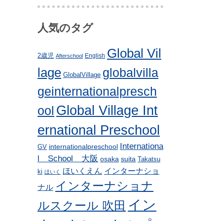
人気のタグ
Global Vil
2歳児
English
Afterschool
lage
globalvilla
GlobalVillage
geinternationalpresch
Global Village Int
ool
ernational Preschool
Internationa
internationalpreschool
GV
l School 大阪
osaka
suita
Takatsu
ほいくえん
インターナショ
ki
ほいく
インターナショナ
ナル
イン
ルスクール 吹田