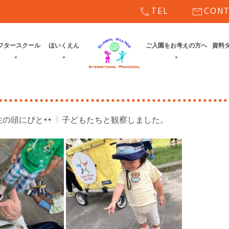
call
mail
TEL
CON
フタースクール
ほいくえん
ご入園をお考えの方へ
資料
生の頭にぴと
子どもたちと観察しました。