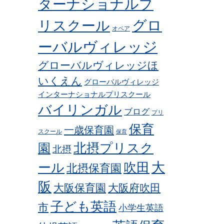
ターナショナルプ
グロ
リスクール
オペア
ーバルヴィレッジ
グローバルヴィレッジほ
いくえん
グローバルヴィレッジ
インターナショナルプリスクール
バイリンガル
ブログ
プリ
保育
一歳保育園
スクール
保育
北摂プリスク
園
北摂
ール
吹田
大
北摂保育園
阪
大阪保育園
大阪府吹田
子ども英語
市
小学生英語