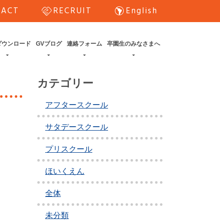
handshake
south_america
TACT
RECRUIT
English
ダウンロード
GVブログ
連絡フォーム
卒園生のみなさまへ
カテゴリー
アフタースクール
サタデースクール
プリスクール
ほいくえん
全体
未分類