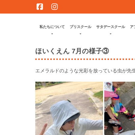
Skip
to
content
私たちについて
プリスクール
サタデースクール
ア
ほいくえん 7月の様子③
エメラルドのような光彩を放っている虫が先