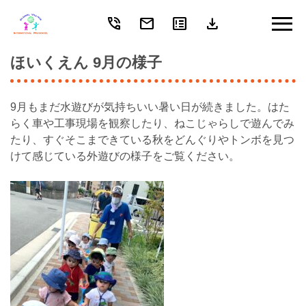
phone_in_talk
mail
breaking_news
download
Skip
to
content
ほいくえん 9月の様子
9月もまだ水遊びが気持ちいい暑い日が続きました。はた
らく車や工事現場を観察したり、ねこじゃらしで遊んでみ
たり、すぐそこまできている秋をどんぐりやトンボを見つ
けて感じている外遊びの様子をご覧ください。