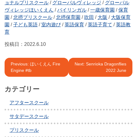
ョナルプリスクール
/
グローバルヴィレッジ
/
グローバル
ヴィレッジほいくえん
/
バイリンガル
/
一歳保育園
/
保育
園
/
北摂プリスクール
/
北摂保育園
/
吹田
/
大阪
/
大阪保育
園
/
子ども英語
/
室内遊び
/
英語保育
/
英語子育て
/
英語教
育
投稿日：
2022.6.10
投
Previous:
ほいくえん Fire
Next:
Senrioka Dragonflies
Engine #tb
2022 June
稿
ナ
カテゴリー
ビ
アフタースクール
ゲ
ー
サタデースクール
シ
プリスクール