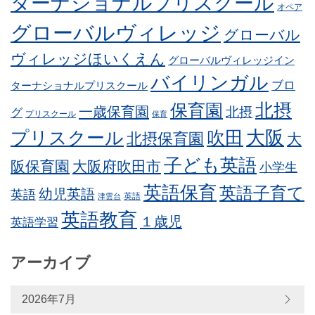
ターナショナルプリスクール
オペア
グローバルヴィレッジ
グローバル
ヴィレッジほいくえん
グローバルヴィレッジイン
バイリンガル
ブロ
ターナショナルプリスクール
北摂
保育園
一歳保育園
北摂
グ
プリスクール
保育
プリスクール
吹田
大阪
北摂保育園
大
子ども英語
阪保育園
大阪府吹田市
小学生
英語保育
英語子育て
幼児英語
英語
英語
津雲台
英語教育
１歳児
英語学習
アーカイブ
2026年7月