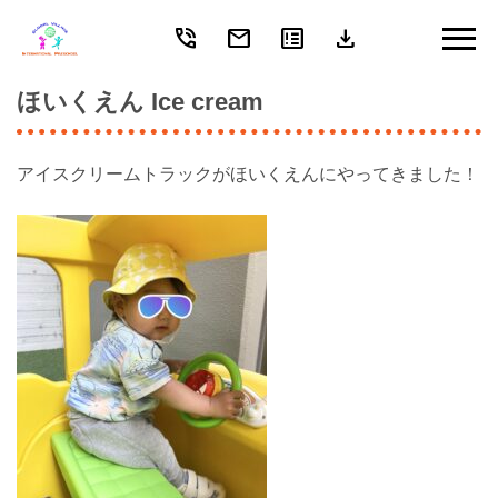
phone_in_talk
mail
breaking_news
download
Skip
to
content
ほいくえん Ice cream
アイスクリームトラックがほいくえんにやってきました！