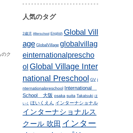
人気のタグ
Global Vill
2歳児
English
Afterschool
age
globalvillag
GlobalVillage
einternationalprescho
ものク
Global Village Inter
ol
national Preschool
i
GV
International
nternationalpreschool
School 大阪
osaka
suita
Takatsuki
ほ
ほいくえん
インターナショナル
いく
インターナショナルス
インター
クール 吹田