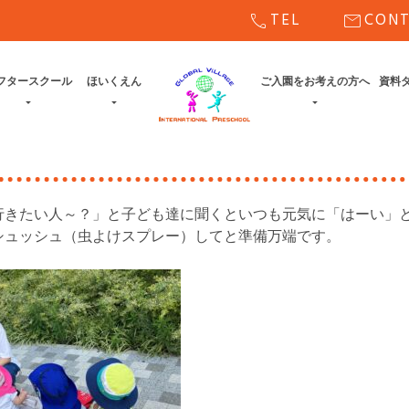
call
mail
TEL
CON
フタースクール
ほいくえん
ご入園をお考えの方へ
資料
行きたい人～？」と子ども達に聞くといつも元気に「はーい」
シュッシュ（虫よけスプレー）してと準備万端です。