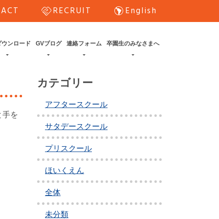
handshake
south_america
TACT
RECRUIT
English
ダウンロード
GVブログ
連絡フォーム
卒園生のみなさまへ
カテゴリー
アフタースクール
と手を
サタデースクール
プリスクール
ほいくえん
全体
未分類