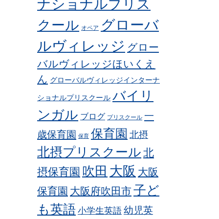
ナショナルプリス
グローバ
クール
オペア
ルヴィレッジ
グロー
バルヴィレッジほいくえ
ん
グローバルヴィレッジインターナ
バイリ
ショナルプリスクール
ンガル
一
ブログ
プリスクール
保育園
歳保育園
北摂
保育
北摂プリスクール
北
吹田
大阪
摂保育園
大阪
子ど
保育園
大阪府吹田市
も英語
幼児英
小学生英語