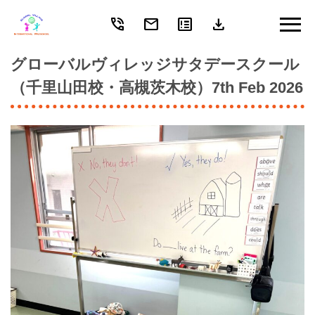
phone_in_talk
mail
breaking_news
download
Skip
to
content
グローバルヴィレッジサタデースクール
（千里山田校・高槻茨木校）7th Feb 2026