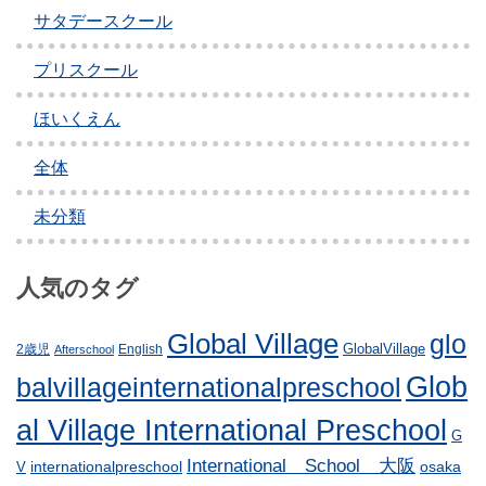
シ
サタデースクール
ョ
プリスクール
ン
ほいくえん
全体
未分類
人気のタグ
Global Village
glo
GlobalVillage
2歳児
English
Afterschool
Glob
balvillageinternationalpreschool
al Village International Preschool
G
International School 大阪
internationalpreschool
osaka
V