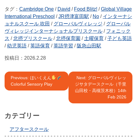
タグ：
Cambridge One
/
David
/
Food Blitz!
/
Global Village
International Preschool
/
JR摂津富田駅
/
No
/
インターナシ
ョナルスクール 吹田
/
グローバルヴィレッジ
/
グローバル
ヴィレッジインターナショナルプリスクール
/
フォニック
ス
/
北摂プリスクール
/
北摂保育園
/
土曜保育
/
子ども英語
/
幼児英語
/
英語保育
/
英語学習
/
阪急山田駅
投稿日：
2026.2.28
投
Previous:
ほいくえん
Next:
グローバルヴィレッ
Colorful Sensory Play
ジサタデースクール（千里
稿
山田校・高槻茨木校）14th
ナ
Feb 2026
ビ
カテゴリー
ゲ
アフタースクール
ー