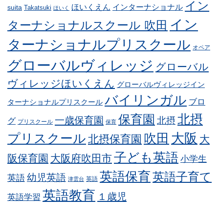
イン
ほいくえん
インターナショナル
suita
Takatsuki
ほいく
イン
ターナショナルスクール 吹田
ターナショナルプリスクール
オペア
グローバルヴィレッジ
グローバル
ヴィレッジほいくえん
グローバルヴィレッジイン
バイリンガル
ブロ
ターナショナルプリスクール
北摂
保育園
一歳保育園
北摂
グ
プリスクール
保育
プリスクール
吹田
大阪
北摂保育園
大
子ども英語
阪保育園
大阪府吹田市
小学生
英語保育
英語子育て
幼児英語
英語
英語
津雲台
英語教育
１歳児
英語学習