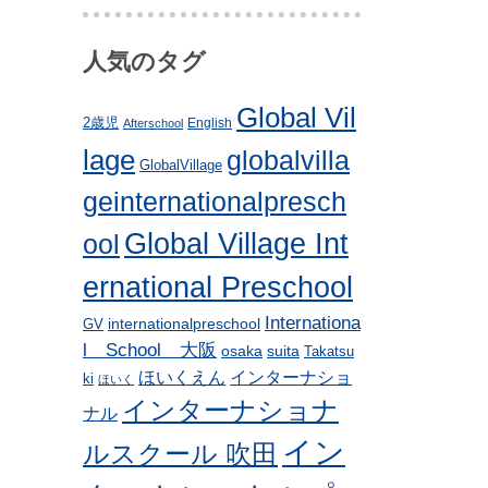
人気のタグ
Global Vil
2歳児
English
Afterschool
lage
globalvilla
GlobalVillage
geinternationalpresch
Global Village Int
ool
ernational Preschool
Internationa
internationalpreschool
GV
l School 大阪
osaka
suita
Takatsu
ほいくえん
インターナショ
ki
ほいく
インターナショナ
ナル
イン
ルスクール 吹田