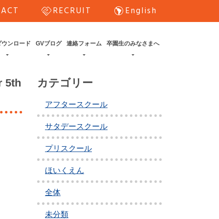
handshake
south_america
TACT
RECRUIT
English
ダウンロード
GVブログ
連絡フォーム
卒園生のみなさまへ
5th
カテゴリー
アフタースクール
サタデースクール
プリスクール
ほいくえん
全体
未分類