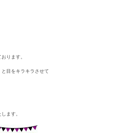
ております。
！と目をキラキラさせて
。
たします。