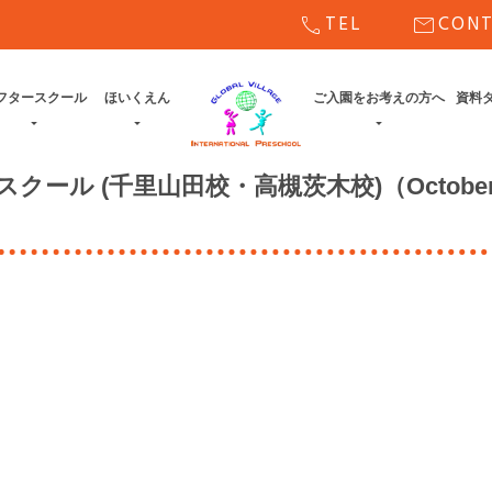
call
mail
TEL
CON
フタースクール
ほいくえん
ご入園をお考えの方へ
資料
ル (千里山田校・高槻茨木校)（October 