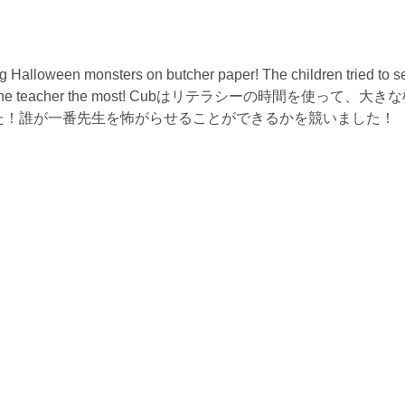
ing Halloween monsters on butcher paper! The children tried to s
 to scare the teacher the most! Cubはリテラシーの時間を使って、大
た！誰が一番先生を怖がらせることができるかを競いました！