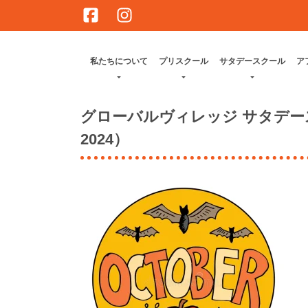
Skip
to
content
私たちについて
プリスクール
サタデースクール
ア
グローバルヴィレッジ サタデースクー
2024）