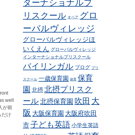
ターナショナルプ
グロ
リスクール
オペア
ーバルヴィレッジ
グローバルヴィレッジほ
いくえん
グローバルヴィレッジ
インターナショナルプリスクール
バイリンガル
ブログ
プリ
保育
一歳保育園
スクール
保育
北摂プリスク
園
北摂
ront
ール
吹田
大
as well
北摂保育園
一人が前
阪
大阪保育園
大阪府吹田
るだけ
子ども英語
市
小学生英語