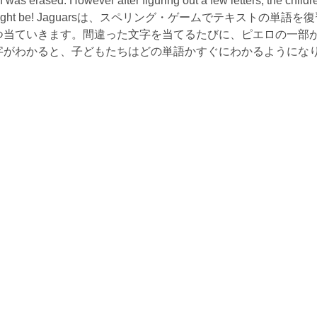
was erased. However after figuring out a few letters, the childr
abulary it might be! Jaguarsは、スペリング・ゲームでテキストの単語
つ当ていきます。間違った文字を当てるたびに、ピエロの一部
字がわかると、子どもたちはどの単語かすぐにわかるようにな