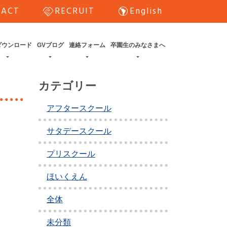
handshake
south_america
TACT
RECRUIT
English
ダウンロード
GVブログ
連絡フォーム
卒園生のみなさまへ
カテゴリー
アフタースクール
サタデースクール
プリスクール
ほいくえん
全体
未分類