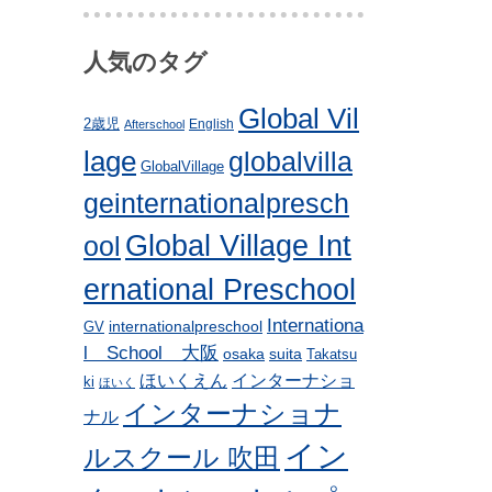
人気のタグ
Global Vil
2歳児
English
Afterschool
lage
globalvilla
GlobalVillage
geinternationalpresch
Global Village Int
ool
ernational Preschool
Internationa
internationalpreschool
GV
l School 大阪
osaka
suita
Takatsu
ほいくえん
インターナショ
ki
ほいく
インターナショナ
ナル
イン
ルスクール 吹田