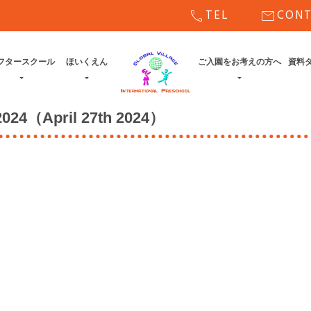
call
mail
TEL
CON
フタースクール
ほいくえん
ご入園をお考えの方へ
資料
4（April 27th 2024）