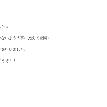
した☆
わないよう大事に抱えて登園♪
ィを行いました。
どうぞ！！