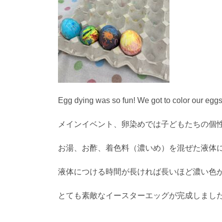
Egg dying was so fun! We got to color our eggs 
メインイベント、卵染めでは子どもたちの個
お湯、お酢、着色料（濃いめ）を混ぜた液体
液体につける時間が長ければ長いほど濃い色
とても素敵なイースターエッグが完成しまし