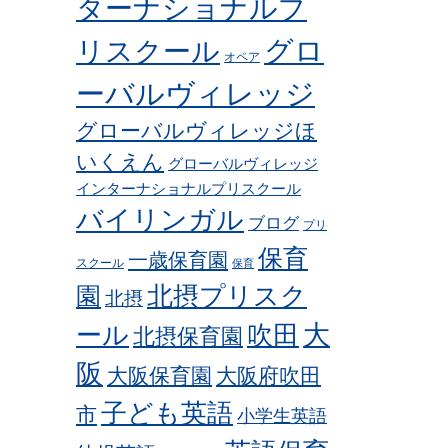
ターナショナルプ
グロ
リスクール
オペア
ーバルヴィレッジ
グローバルヴィレッジほ
いくえん
グローバルヴィレッジ
インターナショナルプリスクール
バイリンガル
ブログ
プリ
保育
一歳保育園
スクール
保育
北摂プリスク
園
北摂
ール
吹田
大
北摂保育園
阪
大阪保育園
大阪府吹田
子ども英語
市
小学生英語