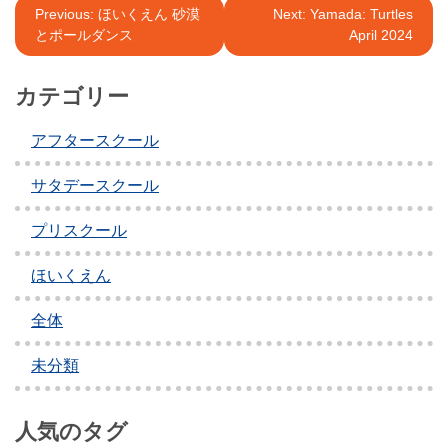
投
Previous:
ほいくえん 砂漠
Next:
Yamada: Turtles
とポールダンス
April 2024
稿
ナ
カテゴリー
ビ
アフタースクール
ゲ
ー
サタデースクール
シ
プリスクール
ョ
ほいくえん
ン
全体
未分類
人気のタグ