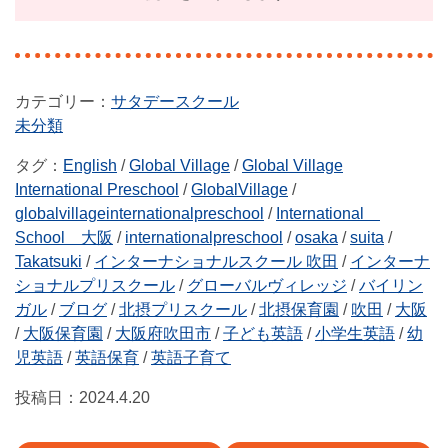
サタデースクール
未分類
タグ：
English
/
Global Village
/
Global Village
International Preschool
/
GlobalVillage
/
globalvillageinternationalpreschool
/
International
School 大阪
/
internationalpreschool
/
osaka
/
suita
/
Takatsuki
/
インターナショナルスクール 吹田
/
インターナ
ショナルプリスクール
/
グローバルヴィレッジ
/
バイリン
ガル
/
ブログ
/
北摂プリスクール
/
北摂保育園
/
吹田
/
大阪
/
大阪保育園
/
大阪府吹田市
/
子ども英語
/
小学生英語
/
幼
児英語
/
英語保育
/
英語子育て
投稿日：
2024.4.20