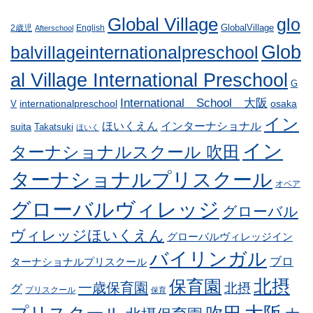
Global Village
glo
GlobalVillage
2歳児
English
Afterschool
Glob
balvillageinternationalpreschool
al Village International Preschool
G
International School 大阪
internationalpreschool
osaka
V
イン
ほいくえん
インターナショナル
suita
Takatsuki
ほいく
イン
ターナショナルスクール 吹田
ターナショナルプリスクール
オペア
グローバルヴィレッジ
グローバル
ヴィレッジほいくえん
グローバルヴィレッジイン
バイリンガル
ブロ
ターナショナルプリスクール
北摂
保育園
一歳保育園
北摂
グ
プリスクール
保育