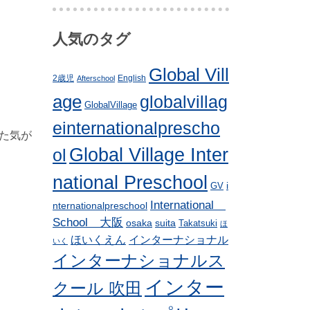
人気のタグ
Global Vill
2歳児
English
Afterschool
age
globalvillag
GlobalVillage
einternationalprescho
た気が
Global Village Inter
ol
national Preschool
i
GV
International
nternationalpreschool
School 大阪
osaka
suita
Takatsuki
ほ
ほいくえん
インターナショナル
いく
インターナショナルス
インター
クール 吹田