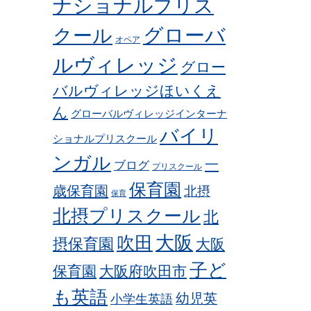
ナショナルプリス
グローバ
クール
オペア
ルヴィレッジ
グロー
バルヴィレッジほいくえ
ん
グローバルヴィレッジインターナ
バイリ
ショナルプリスクール
ンガル
一
ブログ
プリスクール
保育園
歳保育園
北摂
保育
北摂プリスクール
北
吹田
大阪
摂保育園
大阪
子ど
保育園
大阪府吹田市
も英語
幼児英
小学生英語