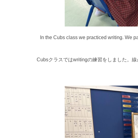
In the Cubs class we practiced writing. We pa
Cubsクラスではwritingの練習をしま