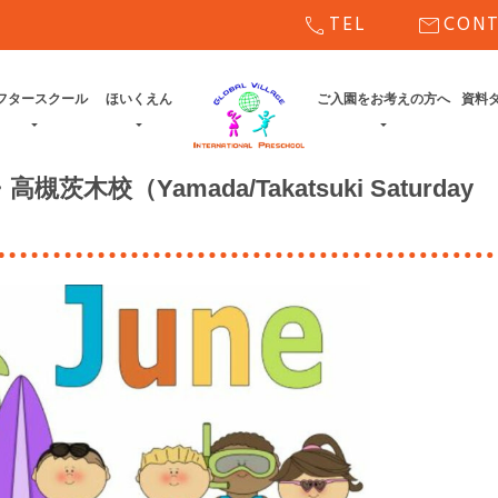
call
mail
TEL
CON
フタースクール
ほいくえん
ご入園をお考えの方へ
資料
木校（Yamada/Takatsuki Saturday