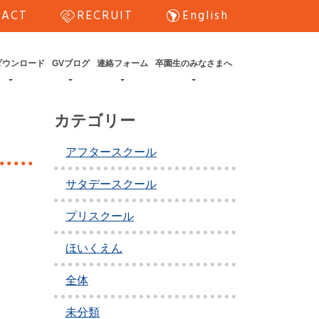
handshake
south_america
TACT
RECRUIT
English
ダウンロード
GVブログ
連絡フォーム
卒園生のみなさまへ
カテゴリー
アフタースクール
サタデースクール
プリスクール
ほいくえん
全体
未分類