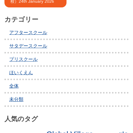
ナ
校）24th January 2026
ビ
カテゴリー
ゲ
アフタースクール
ー
シ
サタデースクール
ョ
プリスクール
ン
ほいくえん
全体
未分類
人気のタグ