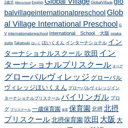
Global Village
glo
GlobalVillage
2歳児
English
Afterschool
Glob
balvillageinternationalpreschool
al Village International Preschool
G
International School 大阪
internationalpreschool
osaka
V
イン
ほいくえん
インターナショナル
suita
Takatsuki
ほいく
イン
ターナショナルスクール 吹田
ターナショナルプリスクール
オペア
グローバルヴィレッジ
グローバル
ヴィレッジほいくえん
グローバルヴィレッジイン
バイリンガル
ブロ
ターナショナルプリスクール
北摂
保育園
一歳保育園
北摂
グ
プリスクール
保育
プリスクール
吹田
大阪
北摂保育園
大