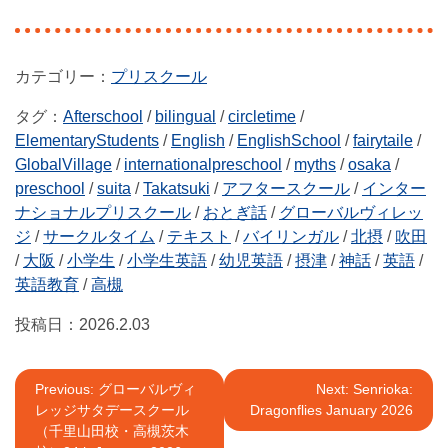
プリスクール
タグ：
Afterschool
/
bilingual
/
circletime
/
ElementaryStudents
/
English
/
EnglishSchool
/
fairytaile
/
GlobalVillage
/
internationalpreschool
/
myths
/
osaka
/
preschool
/
suita
/
Takatsuki
/
アフタースクール
/
インター
ナショナルプリスクール
/
おとぎ話
/
グローバルヴィレッ
ジ
/
サークルタイム
/
テキスト
/
バイリンガル
/
北摂
/
吹田
/
大阪
/
小学生
/
小学生英語
/
幼児英語
/
摂津
/
神話
/
英語
/
英語教育
/
高槻
投稿日：
2026.2.03
投
Previous:
グローバルヴィ
Next:
Senrioka:
レッジサタデースクール
Dragonflies January 2026
稿
（千里山田校・高槻茨木