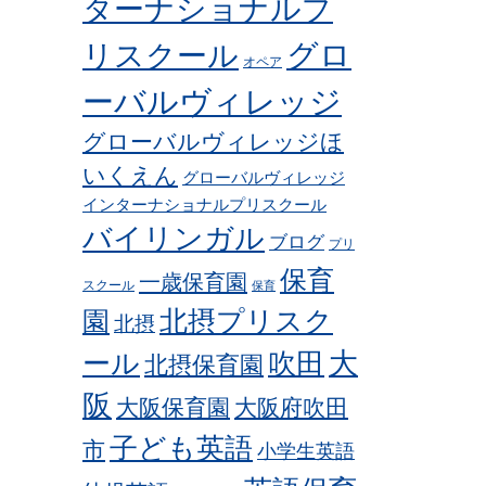
ターナショナルプ
グロ
リスクール
オペア
ーバルヴィレッジ
グローバルヴィレッジほ
いくえん
グローバルヴィレッジ
インターナショナルプリスクール
バイリンガル
ブログ
プリ
保育
一歳保育園
スクール
保育
北摂プリスク
園
北摂
ール
吹田
大
北摂保育園
阪
大阪保育園
大阪府吹田
子ども英語
市
小学生英語