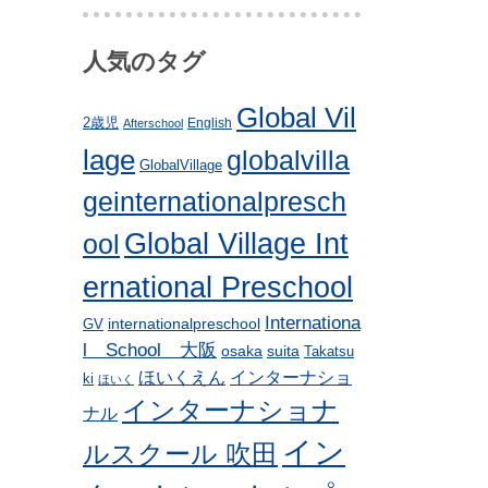
人気のタグ
Global Vil
2歳児
English
Afterschool
lage
globalvilla
GlobalVillage
geinternationalpresch
Global Village Int
ool
ernational Preschool
Internationa
internationalpreschool
GV
l School 大阪
osaka
suita
Takatsu
ほいくえん
インターナショ
ki
ほいく
インターナショナ
ナル
イン
ルスクール 吹田