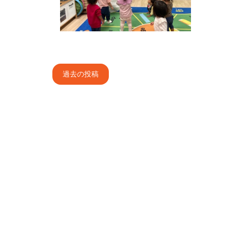
投
過去の投稿
稿
ナ
ビ
ゲ
ー
シ
ョ
ン