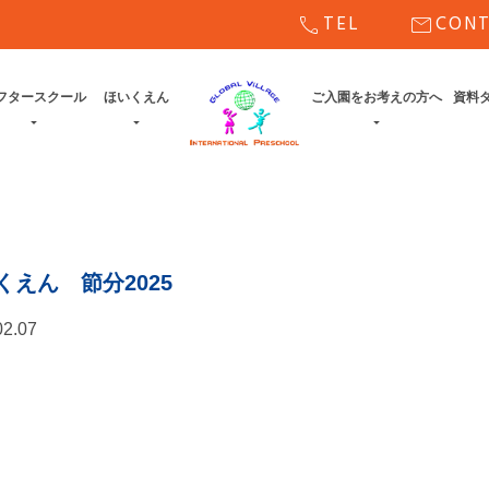
call
mail
TEL
CON
フタースクール
ほいくえん
ご入園をお考えの方へ
資料
くえん 節分2025
02.07