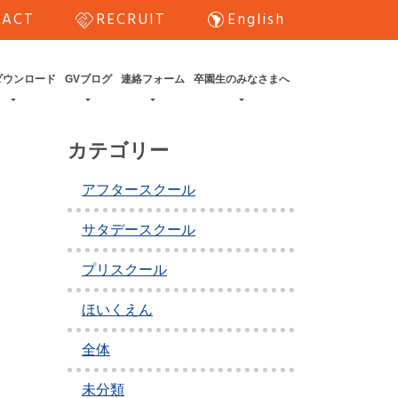
handshake
south_america
TACT
RECRUIT
English
ダウンロード
GVブログ
連絡フォーム
卒園生のみなさまへ
カテゴリー
アフタースクール
サタデースクール
プリスクール
ほいくえん
全体
未分類