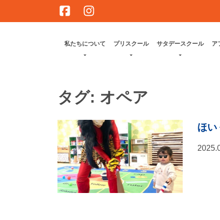
Skip
to
content
私たちについて
プリスクール
サタデースクール
ア
タグ:
オペア
ほい
2025.