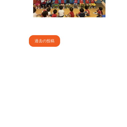
投
過去の投稿
稿
ナ
ビ
ゲ
ー
シ
ョ
ン