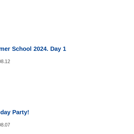
er School 2024. Day 1
08.12
hday Party!
08.07