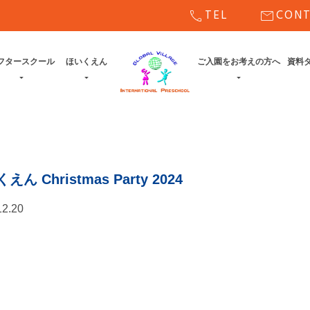
call
mail
TEL
CON
フタースクール
ほいくえん
ご入園をお考えの方へ
資料
えん Christmas Party 2024
12.20