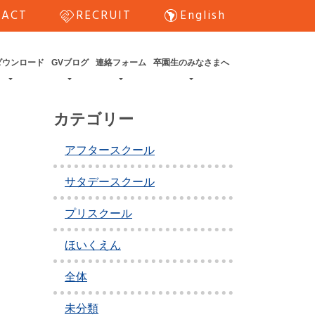
handshake
south_america
TACT
RECRUIT
English
ダウンロード
GVブログ
連絡フォーム
卒園生のみなさまへ
カテゴリー
アフタースクール
サタデースクール
プリスクール
ほいくえん
全体
未分類