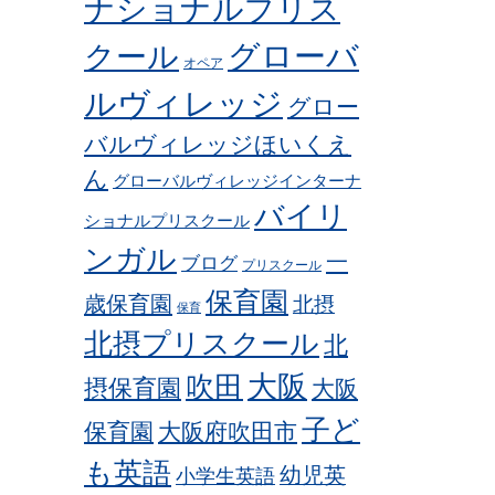
ナショナルプリス
グローバ
クール
オペア
ルヴィレッジ
グロー
バルヴィレッジほいくえ
ん
グローバルヴィレッジインターナ
バイリ
ショナルプリスクール
ンガル
一
ブログ
プリスクール
保育園
歳保育園
北摂
保育
北摂プリスクール
北
吹田
大阪
摂保育園
大阪
子ど
保育園
大阪府吹田市
も英語
幼児英
小学生英語