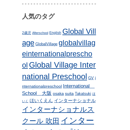
人気のタグ
Global Vill
2歳児
English
Afterschool
age
globalvillag
GlobalVillage
einternationalprescho
Global Village Inter
ol
national Preschool
i
GV
International
nternationalpreschool
School 大阪
osaka
suita
Takatsuki
ほ
ほいくえん
インターナショナル
いく
インターナショナルス
インター
クール 吹田