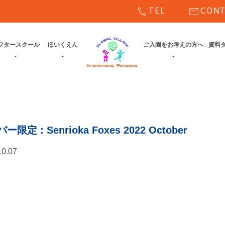
call
mail
TEL
CON
フタースクール
ほいくえん
ご入園をお考えの方へ
資料
バー限定
: Senrioka Foxes 2022 October
10.07