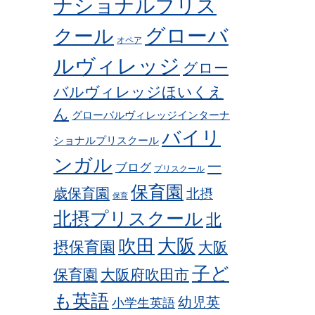
ナショナルプリス
グローバ
クール
オペア
ルヴィレッジ
グロー
バルヴィレッジほいくえ
ん
グローバルヴィレッジインターナ
バイリ
ショナルプリスクール
ンガル
一
ブログ
プリスクール
保育園
歳保育園
北摂
保育
北摂プリスクール
北
吹田
大阪
摂保育園
大阪
子ど
保育園
大阪府吹田市
も英語
幼児英
小学生英語