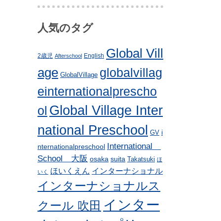
人気のタグ
Global Vill
2歳児
English
Afterschool
age
globalvillag
GlobalVillage
einternationalprescho
Global Village Inter
ol
national Preschool
i
GV
International
nternationalpreschool
School 大阪
osaka
suita
Takatsuki
ほ
ほいくえん
インターナショナル
いく
インターナショナルス
インター
クール 吹田