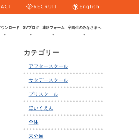
handshake
south_america
TACT
RECRUIT
English
ダウンロード
GVブログ
連絡フォーム
卒園生のみなさまへ
カテゴリー
アフタースクール
サタデースクール
プリスクール
ほいくえん
全体
未分類