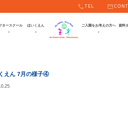
call
mail
TEL
CON
フタースクール
ほいくえん
ご入園をお考えの方へ
資料
くえん 7月の様子④
10.25