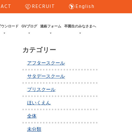
handshake
south_america
TACT
RECRUIT
English
ダウンロード
GVブログ
連絡フォーム
卒園生のみなさまへ
カテゴリー
アフタースクール
サタデースクール
プリスクール
ほいくえん
全体
未分類