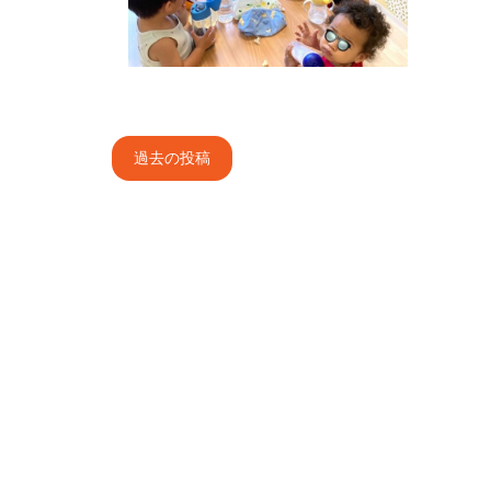
投
過去の投稿
稿
ナ
ビ
ゲ
ー
シ
ョ
ン