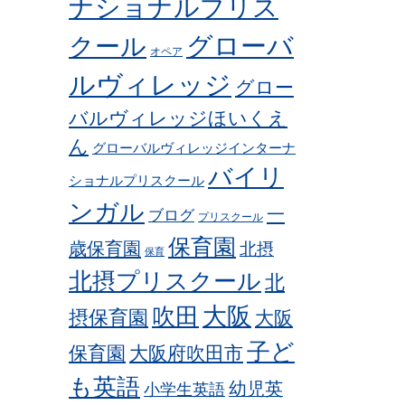
ナショナルプリス
グローバ
クール
オペア
ルヴィレッジ
グロー
バルヴィレッジほいくえ
ん
グローバルヴィレッジインターナ
バイリ
ショナルプリスクール
ンガル
一
ブログ
プリスクール
保育園
歳保育園
北摂
保育
北摂プリスクール
北
吹田
大阪
摂保育園
大阪
子ど
保育園
大阪府吹田市
も英語
幼児英
小学生英語