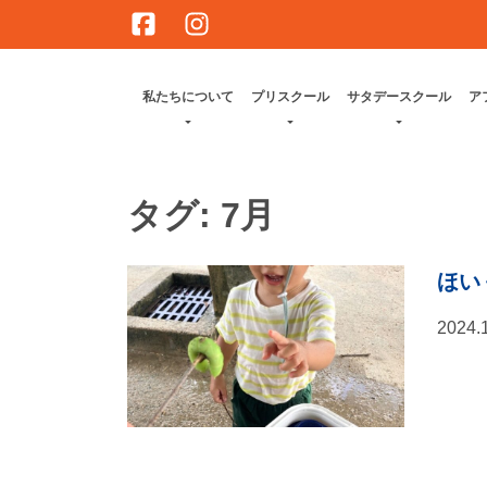
Skip
to
content
私たちについて
プリスクール
サタデースクール
ア
タグ:
7月
ほい
2024.