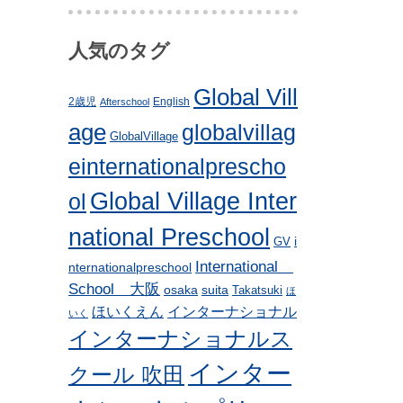
人気のタグ
Global Vill
2歳児
English
Afterschool
age
globalvillag
GlobalVillage
einternationalprescho
Global Village Inter
ol
national Preschool
i
GV
International
nternationalpreschool
School 大阪
osaka
suita
Takatsuki
ほ
ほいくえん
インターナショナル
いく
インターナショナルス
インター
クール 吹田