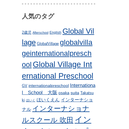
人気のタグ
Global Vil
2歳児
English
Afterschool
lage
globalvilla
GlobalVillage
geinternationalpresch
Global Village Int
ool
ernational Preschool
Internationa
internationalpreschool
GV
l School 大阪
osaka
suita
Takatsu
ほいくえん
インターナショ
ki
ほいく
インターナショナ
ナル
イン
ルスクール 吹田