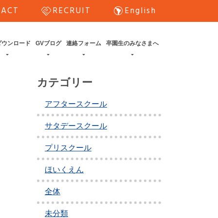
handshake
south_america
TACT
RECRUIT
English
ダウンロード
GVブログ
連絡フォーム
卒園生のみなさまへ
カテゴリー
アフタースクール
サタデースクール
プリスクール
ほいくえん
全体
未分類