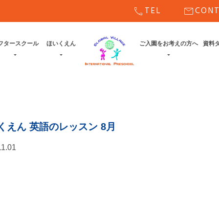
call
mail
TEL
CON
フタースクール
ほいくえん
ご入園をお考えの方へ
資料
くえん 英語のレッスン 8月
11.01