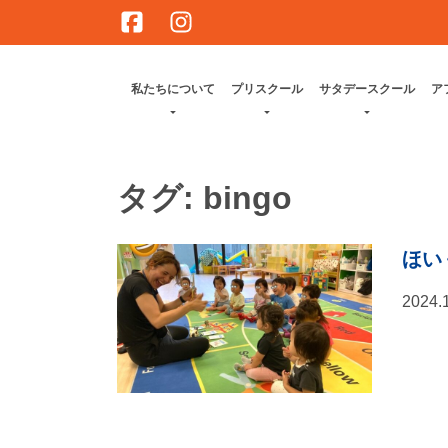
Skip
to
content
私たちについて
プリスクール
サタデースクール
ア
タグ:
bingo
ほい
2024.