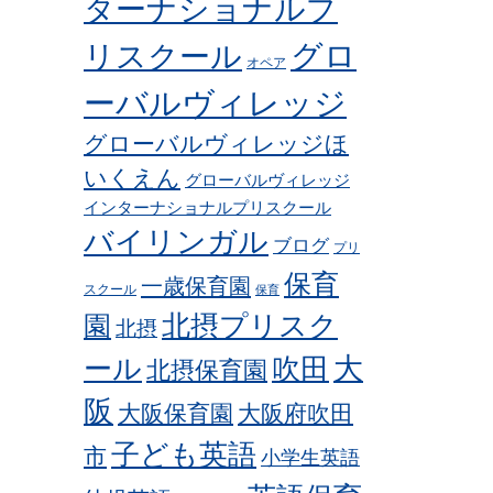
ターナショナルプ
グロ
リスクール
オペア
ーバルヴィレッジ
グローバルヴィレッジほ
いくえん
グローバルヴィレッジ
インターナショナルプリスクール
バイリンガル
ブログ
プリ
保育
一歳保育園
スクール
保育
北摂プリスク
園
北摂
ール
吹田
大
北摂保育園
阪
大阪保育園
大阪府吹田
子ども英語
市
小学生英語