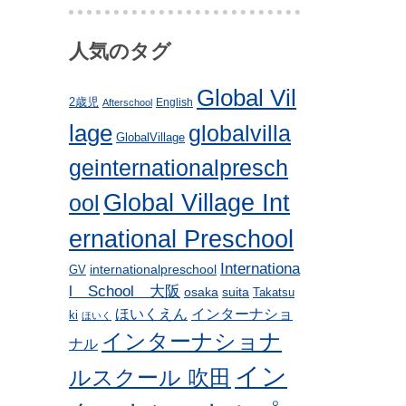
人気のタグ
Global Vil
2歳児
English
Afterschool
lage
globalvilla
GlobalVillage
geinternationalpresch
Global Village Int
ool
ernational Preschool
Internationa
internationalpreschool
GV
l School 大阪
osaka
suita
Takatsu
ほいくえん
インターナショ
ki
ほいく
インターナショナ
ナル
イン
ルスクール 吹田