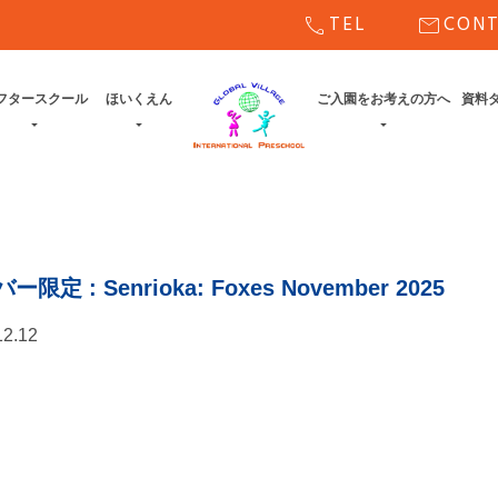
call
mail
TEL
CON
フタースクール
ほいくえん
ご入園をお考えの方へ
資料
バー限定
: Senrioka: Foxes November 2025
12.12