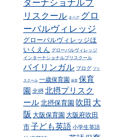
ターナショナルプ
グロ
リスクール
オペア
ーバルヴィレッジ
グローバルヴィレッジほ
いくえん
グローバルヴィレッジ
インターナショナルプリスクール
バイリンガル
ブログ
プリ
保育
一歳保育園
スクール
保育
北摂プリスク
園
北摂
ール
吹田
大
北摂保育園
阪
大阪保育園
大阪府吹田
子ども英語
市
小学生英語