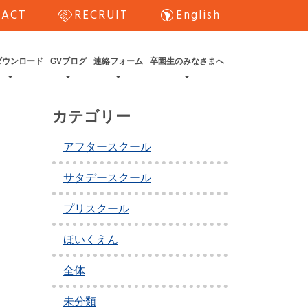
handshake
south_america
TACT
RECRUIT
English
ダウンロード
GVブログ
連絡フォーム
卒園生のみなさまへ
カテゴリー
アフタースクール
サタデースクール
プリスクール
ほいくえん
全体
未分類