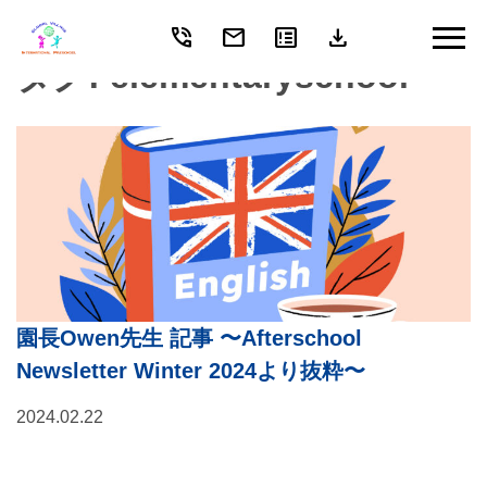
phone_in_talk
mail
breaking_news
download
Skip
to
タグ:
elementaryschool
content
園長Owen先生 記事 〜Afterschool
Newsletter Winter 2024より抜粋〜
2024.02.22