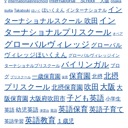
International School 大阪
internationalpreschool
osaka
V
イン
ほいくえん
インターナショナル
suita
Takatsuki
ほいく
イン
ターナショナルスクール 吹田
ターナショナルプリスクール
オペア
グローバルヴィレッジ
グローバル
ヴィレッジほいくえん
グローバルヴィレッジイン
バイリンガル
ブロ
ターナショナルプリスクール
北摂
保育園
一歳保育園
北摂
グ
プリスクール
保育
プリスクール
吹田
大阪
北摂保育園
大
子ども英語
阪保育園
大阪府吹田市
小学生
英語保育
英語子育て
幼児英語
英語
英語
津雲台
英語教育
１歳児
英語学習