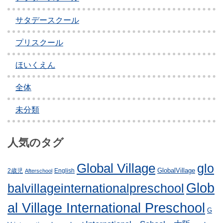
ゲ
サタデースクール
ー
プリスクール
シ
ョ
ほいくえん
ン
全体
未分類
人気のタグ
Global Village
glo
GlobalVillage
2歳児
English
Afterschool
Glob
balvillageinternationalpreschool
al Village International Preschool
G