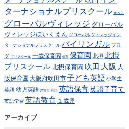
ターナショナルプリスクール
オペア
グローバルヴィレッジ
グローバル
ヴィレッジほいくえん
グローバルヴィレッジイン
バイリンガル
ブロ
ターナショナルプリスクール
北摂
保育園
一歳保育園
北摂
グ
プリスクール
保育
プリスクール
吹田
大阪
北摂保育園
大
子ども英語
阪保育園
大阪府吹田市
小学生
英語保育
英語子育て
幼児英語
英語
英語
津雲台
英語教育
１歳児
英語学習
アーカイブ