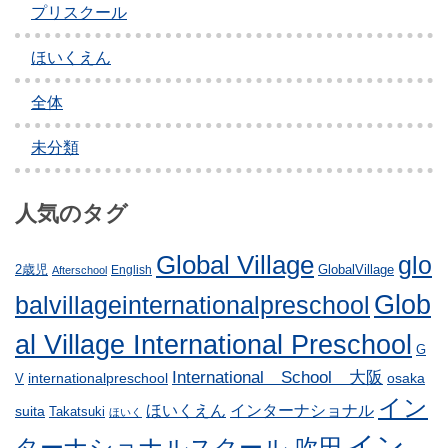
プリスクール
ほいくえん
全体
未分類
人気のタグ
Global Village
glo
GlobalVillage
2歳児
English
Afterschool
Glob
balvillageinternationalpreschool
al Village International Preschool
G
International School 大阪
internationalpreschool
osaka
V
イン
ほいくえん
インターナショナル
suita
Takatsuki
ほいく
イン
ターナショナルスクール 吹田