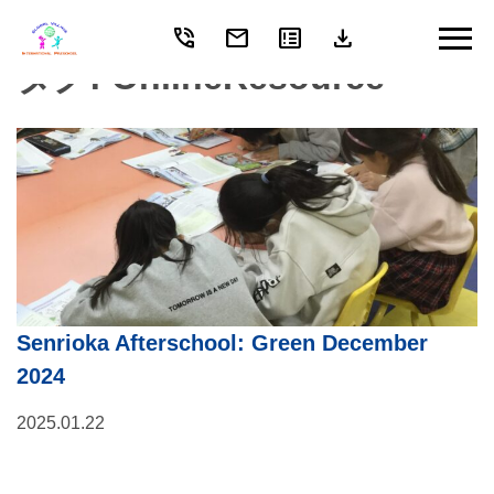
phone_in_talk
mail
breaking_news
download
Skip
to
タグ:
OnlineResource
content
Senrioka Afterschool: Green December
2024
2025.01.22