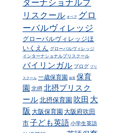
ターナショナルプ
グロ
リスクール
オペア
ーバルヴィレッジ
グローバルヴィレッジほ
いくえん
グローバルヴィレッジ
インターナショナルプリスクール
バイリンガル
ブログ
プリ
保育
一歳保育園
スクール
保育
北摂プリスク
園
北摂
ール
吹田
大
北摂保育園
阪
大阪保育園
大阪府吹田
子ども英語
市
小学生英語