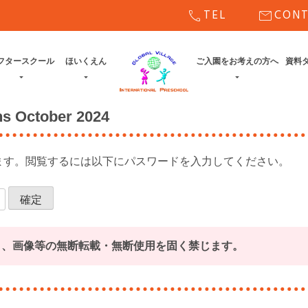
call
mail
TEL
CON
フタースクール
ほいくえん
ご入園をお考えの方へ
資料
s October 2024
ます。閲覧するには以下にパスワードを入力してください。
ト、画像等の無断転載・無断使用を固く禁じます。