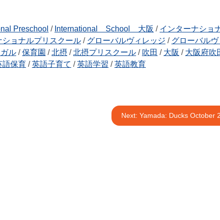
onal Preschool
/
International School 大阪
/
インターナショ
ナショナルプリスクール
/
グローバルヴィレッジ
/
グローバルヴ
ンガル
/
保育園
/
北摂
/
北摂プリスクール
/
吹田
/
大阪
/
大阪府吹
英語保育
/
英語子育て
/
英語学習
/
英語教育
Next:
Yamada: Ducks October 