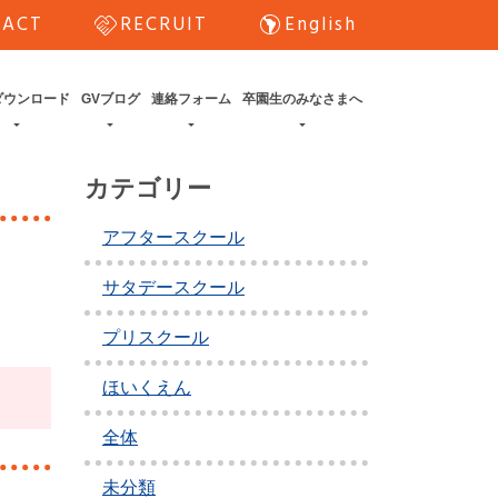
handshake
south_america
TACT
RECRUIT
English
ダウンロード
GVブログ
連絡フォーム
卒園生のみなさまへ
カテゴリー
アフタースクール
サタデースクール
プリスクール
ほいくえん
全体
未分類