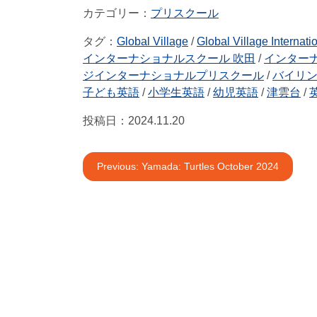
プリスクール
タグ：
Global Village
/
Global Village Internati
インターナショナルスクール 吹田
/
インター
ジインターナショナルプリスクール
/
バイリ
子ども英語
/
小学生英語
/
幼児英語
/
津雲台
/
投稿日：
2024.11.20
投
Previous:
Yamada: Turtles October 2024
稿
ナ
ビ
ゲ
ー
シ