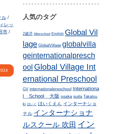
人気のタグ
ナル
/
ィレッ
Global Vil
田市
/
2歳児
English
Afterschool
lage
globalvilla
GlobalVillage
geinternationalpresch
Global Village Int
ool
2024
ernational Preschool
Internationa
internationalpreschool
GV
l School 大阪
osaka
suita
Takatsu
ほいくえん
インターナショ
ki
ほいく
インターナショナ
ナル
イン
ルスクール 吹田