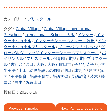
プリスクール
タグ：
Global Village
/
Global Village International
Preschool
/
International School 大阪
/
インター
/
イン
ターナショナル
/
インターナショナルスクール 吹田
/
イン
ターナショナルプリスクール
/
グローバルヴィレッジ
/
グ
ローバルヴィレッジインターナショナルプリスクール
/
バ
イリンガル
/
プリスクール
/
保育園
/
北摂
/
北摂プリスクー
ル
/
古江台
/
吹田
/
大阪
/
大阪府吹田市
/
子ども英語
/
小学
生英語
/
山田
/
幼児英語
/
幼稚園
/
池田
/
津雲台
/
留学
/
箕
面
/
英語保育
/
英語子育て
/
英語学習
/
英語教育
/
茨木
/
藤
白台
/
豊中
/
阪急山田
投稿日：
2026.6.16
投
Previous:
Yamada:
Next:
Yamada: Bears June