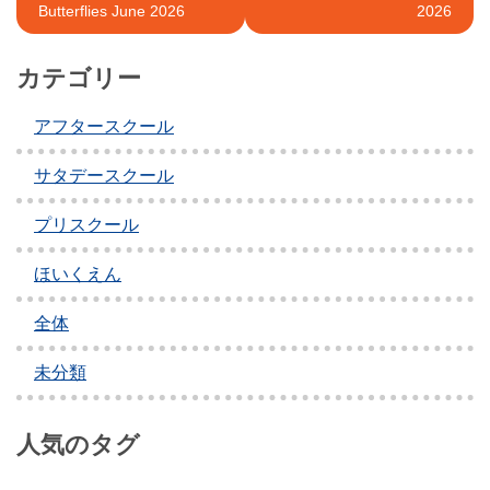
Butterflies June 2026
2026
稿
ナ
カテゴリー
ビ
アフタースクール
ゲ
ー
サタデースクール
シ
プリスクール
ョ
ほいくえん
ン
全体
未分類
人気のタグ