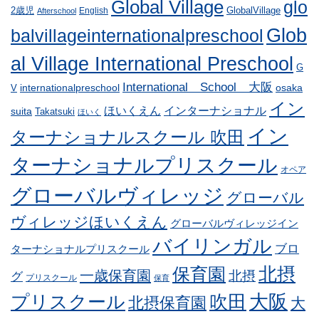
Global Village
glo
GlobalVillage
2歳児
English
Afterschool
Glob
balvillageinternationalpreschool
al Village International Preschool
G
International School 大阪
internationalpreschool
osaka
V
イン
ほいくえん
インターナショナル
suita
Takatsuki
ほいく
イン
ターナショナルスクール 吹田
ターナショナルプリスクール
オペア
グローバルヴィレッジ
グローバル
ヴィレッジほいくえん
グローバルヴィレッジイン
バイリンガル
ブロ
ターナショナルプリスクール
北摂
保育園
一歳保育園
北摂
グ
プリスクール
保育
プリスクール
吹田
大阪
北摂保育園
大