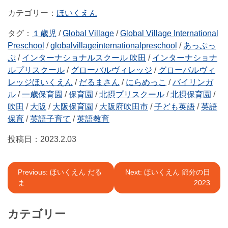
ほいくえん
タグ：
１歳児
/
Global Village
/
Global Village International
Preschool
/
globalvillageinternationalpreschool
/
あっぷっ
ぷ
/
インターナショナルスクール 吹田
/
インターナショナ
ルプリスクール
/
グローバルヴィレッジ
/
グローバルヴィ
レッジほいくえん
/
だるまさん
/
にらめっこ
/
バイリンガ
ル
/
一歳保育園
/
保育園
/
北摂プリスクール
/
北摂保育園
/
吹田
/
大阪
/
大阪保育園
/
大阪府吹田市
/
子ども英語
/
英語
保育
/
英語子育て
/
英語教育
投稿日：
2023.2.03
投
Previous:
ほいくえん だる
Next:
ほいくえん 節分の日
ま
2023
稿
ナ
カテゴリー
ビ