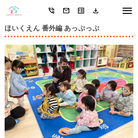
phone_in_talk
mail
breaking_news
download
Skip
to
content
ほいくえん 番外編 あっぷっぷ