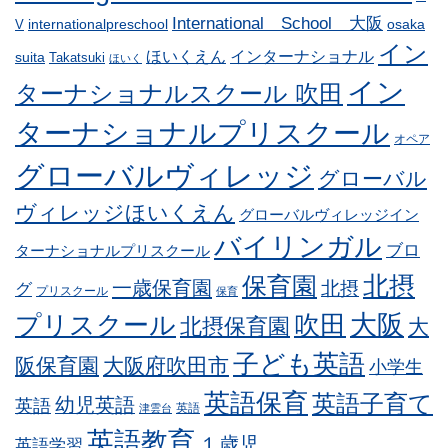
International School 大阪
internationalpreschool
osaka
V
イン
ほいくえん
インターナショナル
suita
Takatsuki
ほいく
イン
ターナショナルスクール 吹田
ターナショナルプリスクール
オペア
グローバルヴィレッジ
グローバル
ヴィレッジほいくえん
グローバルヴィレッジイン
バイリンガル
ブロ
ターナショナルプリスクール
北摂
保育園
一歳保育園
北摂
グ
プリスクール
保育
プリスクール
吹田
大阪
北摂保育園
大
子ども英語
阪保育園
大阪府吹田市
小学生
英語保育
英語子育て
幼児英語
英語
英語
津雲台
英語教育
１歳児
英語学習