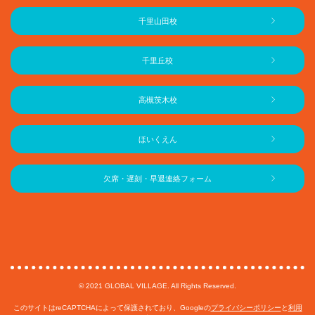
千里山田校
千里丘校
高槻茨木校
ほいくえん
欠席・遅刻・早退連絡フォーム
© 2021 GLOBAL VILLAGE. All Rights Reserved.
このサイトはreCAPTCHAによって保護されており、Googleの
プライバシーポリシー
と
利用