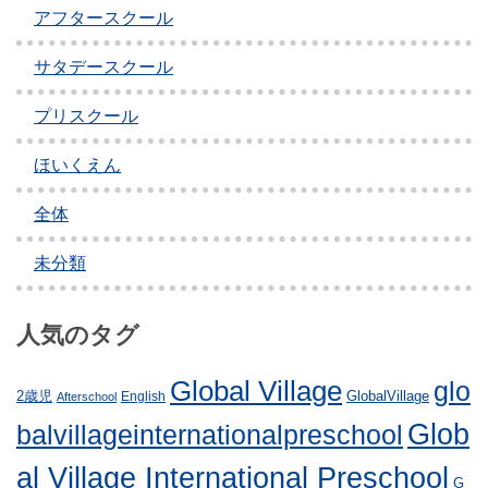
アフタースクール
ゲ
ー
サタデースクール
シ
プリスクール
ョ
ほいくえん
ン
全体
未分類
人気のタグ
Global Village
glo
GlobalVillage
2歳児
English
Afterschool
Glob
balvillageinternationalpreschool
al Village International Preschool
G