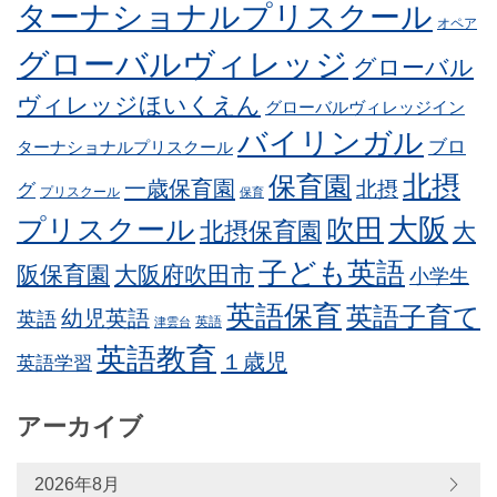
ターナショナルプリスクール
オペア
グローバルヴィレッジ
グローバル
ヴィレッジほいくえん
グローバルヴィレッジイン
バイリンガル
ブロ
ターナショナルプリスクール
北摂
保育園
一歳保育園
北摂
グ
プリスクール
保育
プリスクール
吹田
大阪
北摂保育園
大
子ども英語
阪保育園
大阪府吹田市
小学生
英語保育
英語子育て
幼児英語
英語
英語
津雲台
英語教育
１歳児
英語学習
アーカイブ
2026年8月