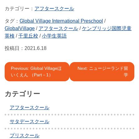
アフタースクール
タグ：
Global Village International Preschool
/
GlobalVillage
/
アフタースクール
/
ケンブリッジ国際児童
英検
/
千里丘校
/
小学生英語
投稿日：
2021.6.18
投
Previous:
Global Villageほ
Next:
ニュージーランド留
いくえん （Part－1）
学
稿
ナ
カテゴリー
ビ
アフタースクール
ゲ
ー
サタデースクール
シ
プリスクール