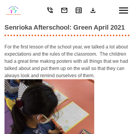
phone_in_talk
mail
breaking_news
download
Skip
to
content
Senrioka Afterschool: Green April 2021
For the first lesson of the school year, we talked a lot about
expectations and the rules of the classroom. The children
had a great time making posters with all things that we had
talked about and put them up on the wall so that they can
always look and remind ourselves of them.